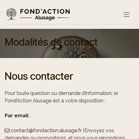
Se rendre au contenu
Modalités de contact
Nous contacter
Pour toute question ou demande d’information, le
Fond’Action Alusage est à votre disposition :
Par email
:
contact@fondaction.alusage.fr
(Envoyez vos
demandes ou propositions, et nous vous répondrons