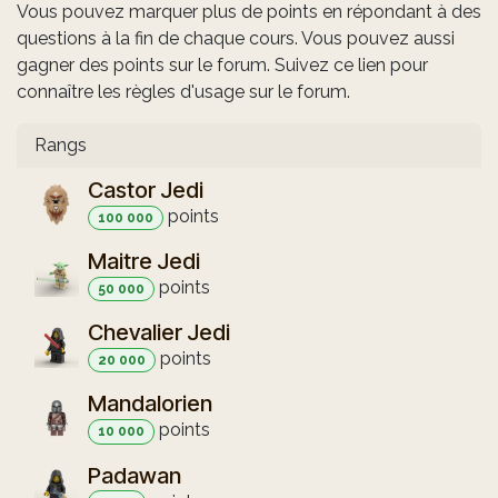
Vous pouvez marquer plus de points en répondant à des
questions à la fin de chaque cours. Vous pouvez aussi
gagner des points sur le forum. Suivez ce lien pour
connaître les règles d'usage sur le forum.
Rangs
Castor Jedi
point
s
100 000
Maitre Jedi
point
s
50 000
Chevalier Jedi
point
s
20 000
Mandalorien
point
s
10 000
Padawan